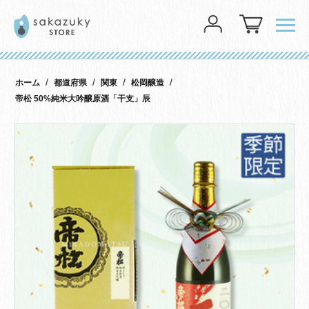
メニ
ログイン
/
/
/
/
ホーム
都道府県
関東
松岡醸造
帝松 50%純米大吟醸原酒「干支」辰