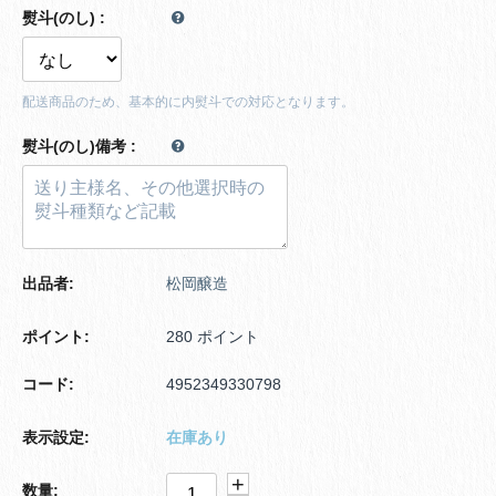
熨斗(のし)
:
配送商品のため、基本的に内熨斗での対応となります。
熨斗(のし)備考
:
出品者:
松岡醸造
ポイント:
280 ポイント
コード:
4952349330798
表示設定:
在庫あり
+
数量: