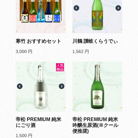
寒竹 おすすめセット
川鶴 讃岐くらうでぃ
3,000
円
1,562
円
帝松 PREMIUM 純米
帝松 PREMIUM 純米
にごり酒
吟醸生原酒(※クール
便推奨)
1,500
円