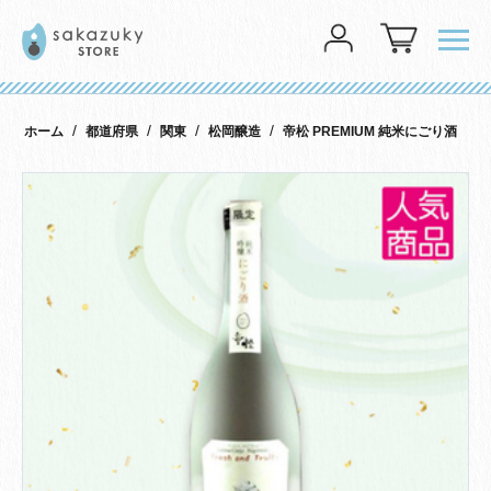
メニ
ログイン
/
/
/
/
ホーム
都道府県
関東
松岡醸造
帝松 PREMIUM 純米にごり酒