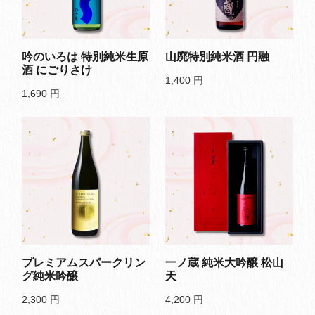
吟のいろは 特別純米生原
山廃特別純米酒 円融
酒 にごりさけ
1,400
円
1,690
円
プレミアムスパークリン
一ノ蔵 純米大吟醸 松山
グ純米吟醸
天
2,300
円
4,200
円