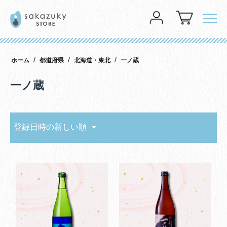
メニ
ログイン
/
/
/
ホーム
都道府県
北海道・東北
一ノ蔵
一ノ蔵
登録日時の新しい順