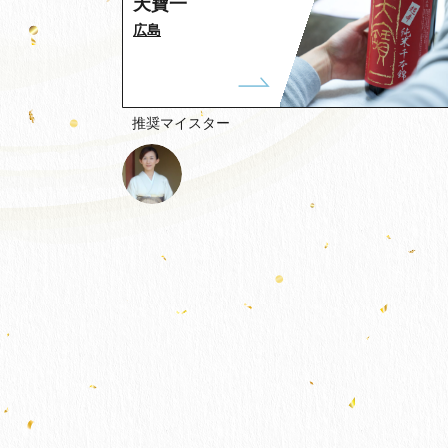
天寶一
広島
推奨マイスター