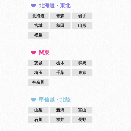
北海道・東北
北海道
青森
岩手
宮城
秋田
山形
福島
関東
茨城
栃木
群馬
埼玉
千葉
東京
神奈川
甲信越・北陸
山梨
新潟
富山
石川
福井
長野