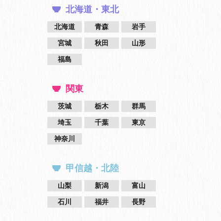
北海道・東北
北海道
青森
岩手
宮城
秋田
山形
福島
関東
茨城
栃木
群馬
埼玉
千葉
東京
神奈川
甲信越・北陸
山梨
新潟
富山
石川
福井
長野