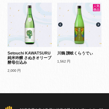
Setouchi KAWATSURU
川鶴 讃岐くらうでぃ
純米吟醸 さぬきオリーブ
1,562
円
酵母仕込み
2,000
円