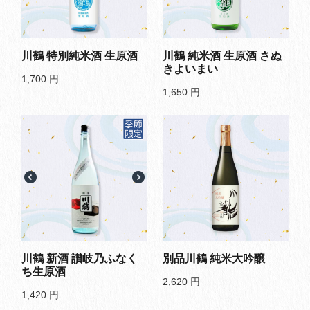
川鶴 特別純米酒 生原酒
川鶴 純米酒 生原酒 さぬ
きよいまい
1,700
円
1,650
円
川鶴 新酒 讃岐乃ふなく
別品川鶴 純米大吟醸
ち生原酒
2,620
円
1,420
円