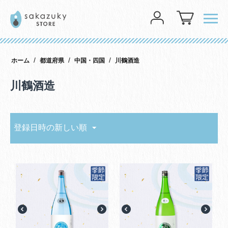
メニ
ログイン
/
/
/
ホーム
都道府県
中国・四国
川鶴酒造
川鶴酒造
登録日時の新しい順