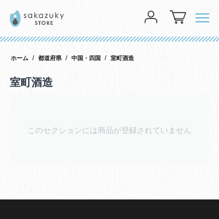
メニ
ログイン
/
/
/
ホーム
都道府県
中国・四国
室町酒造
室町酒造
このセクションには商品が登録されていません